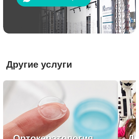
Другие услуги
Ортокератология
Де